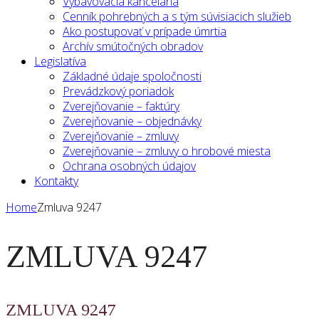
Vybavovacia kancelária
Cenník pohrebných a s tým súvisiacich služieb
Ako postupovať v prípade úmrtia
Archív smútočných obradov
Legislatíva
Základné údaje spoločnosti
Prevádzkový poriadok
Zverejňovanie – faktúry
Zverejňovanie – objednávky
Zverejňovanie – zmluvy
Zverejňovanie – zmluvy o hrobové miesta
Ochrana osobných údajov
Kontakty
Home
Zmluva 9247
ZMLUVA 9247
ZMLUVA 9247