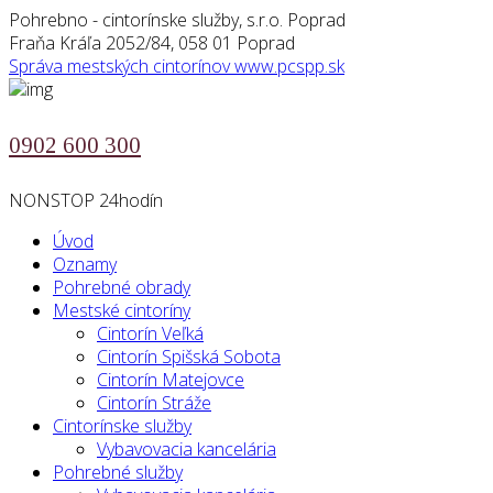
Pohrebno - cintorínske služby, s.r.o. Poprad
Fraňa Kráľa 2052/84, 058 01 Poprad
Správa mestských cintorínov
www.pcspp.sk
0902 600 300
NONSTOP 24hodín
Úvod
Oznamy
Pohrebné obrady
Mestské cintoríny
Cintorín Veľká
Cintorín Spišská Sobota
Cintorín Matejovce
Cintorín Stráže
Cintorínske služby
Vybavovacia kancelária
Pohrebné služby