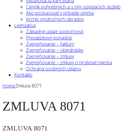
Vybavovacia kancelária
Cenník pohrebných a s tým súvisiacich služieb
Ako postupovať v prípade úmrtia
Archív smútočných obradov
Legislatíva
Základné údaje spoločnosti
Prevádzkový poriadok
Zverejňovanie – faktúry
Zverejňovanie – objednávky
Zverejňovanie – zmluvy
Zverejňovanie – zmluvy o hrobové miesta
Ochrana osobných údajov
Kontakty
Home
Zmluva 8071
ZMLUVA 8071
ZMLUVA 8071