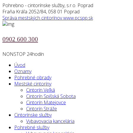
Pohrebno - cintorínske služby, s.r.o. Poprad
Fraňa Kráľa 2052/84, 058 01 Poprad
Správa mestských cintorínov
www.pcspp.sk
0902 600 300
NONSTOP 24hodín
Úvod
Oznamy
Pohrebné obrady
Mestské cintoríny
Cintorín Veľká
Cintorín Spišská Sobota
Cintorín Matejovce
Cintorín Stráže
Cintorínske služby
Vybavovacia kancelária
Pohrebné služby