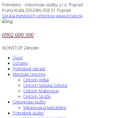
Pohrebno - cintorínske služby, s.r.o. Poprad
Fraňa Kráľa 2052/84, 058 01 Poprad
Správa mestských cintorínov
www.pcspp.sk
0902 600 300
NONSTOP 24hodín
Úvod
Oznamy
Pohrebné obrady
Mestské cintoríny
Cintorín Veľká
Cintorín Spišská Sobota
Cintorín Matejovce
Cintorín Stráže
Cintorínske služby
Vybavovacia kancelária
Pohrebné služby