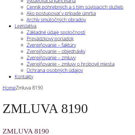
Vybavovacia kancelária
Cenník pohrebných a s tým súvisiacich služieb
Ako postupovať v prípade úmrtia
Archív smútočných obradov
Legislatíva
Základné údaje spoločnosti
Prevádzkový poriadok
Zverejňovanie – faktúry
Zverejňovanie – objednávky
Zverejňovanie – zmluvy
Zverejňovanie – zmluvy o hrobové miesta
Ochrana osobných údajov
Kontakty
Home
Zmluva 8190
ZMLUVA 8190
ZMLUVA 8190