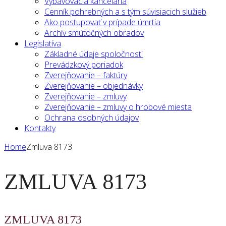
Vybavovacia kancelária
Cenník pohrebných a s tým súvisiacich služieb
Ako postupovať v prípade úmrtia
Archív smútočných obradov
Legislatíva
Základné údaje spoločnosti
Prevádzkový poriadok
Zverejňovanie – faktúry
Zverejňovanie – objednávky
Zverejňovanie – zmluvy
Zverejňovanie – zmluvy o hrobové miesta
Ochrana osobných údajov
Kontakty
Home
Zmluva 8173
ZMLUVA 8173
ZMLUVA 8173