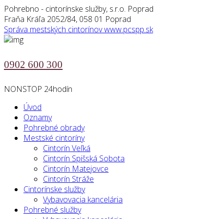
Pohrebno - cintorínske služby, s.r.o. Poprad
Fraňa Kráľa 2052/84, 058 01 Poprad
Správa mestských cintorínov
www.pcspp.sk
0902 600 300
NONSTOP 24hodín
Úvod
Oznamy
Pohrebné obrady
Mestské cintoríny
Cintorín Veľká
Cintorín Spišská Sobota
Cintorín Matejovce
Cintorín Stráže
Cintorínske služby
Vybavovacia kancelária
Pohrebné služby