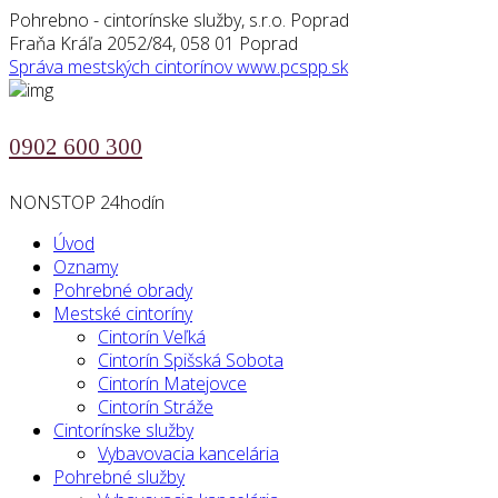
Pohrebno - cintorínske služby, s.r.o. Poprad
Fraňa Kráľa 2052/84, 058 01 Poprad
Správa mestských cintorínov
www.pcspp.sk
0902 600 300
NONSTOP 24hodín
Úvod
Oznamy
Pohrebné obrady
Mestské cintoríny
Cintorín Veľká
Cintorín Spišská Sobota
Cintorín Matejovce
Cintorín Stráže
Cintorínske služby
Vybavovacia kancelária
Pohrebné služby