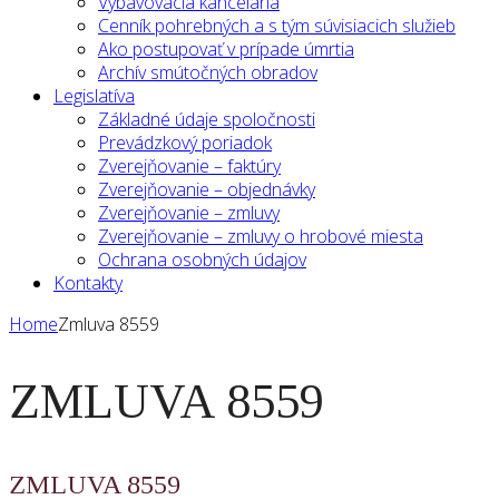
Vybavovacia kancelária
Cenník pohrebných a s tým súvisiacich služieb
Ako postupovať v prípade úmrtia
Archív smútočných obradov
Legislatíva
Základné údaje spoločnosti
Prevádzkový poriadok
Zverejňovanie – faktúry
Zverejňovanie – objednávky
Zverejňovanie – zmluvy
Zverejňovanie – zmluvy o hrobové miesta
Ochrana osobných údajov
Kontakty
Home
Zmluva 8559
ZMLUVA 8559
ZMLUVA 8559