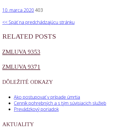
10. marca 2020
403
<< Späť na predchádzajúcu stránku
RELATED POSTS
ZMLUVA 9353
ZMLUVA 9371
DÔLEŽITÉ ODKAZY
Ako postupovať v prípade úmrtia
Cenník pohrebných a s tým súvisiacich služieb
Prevádzkový poriadok
AKTUALITY