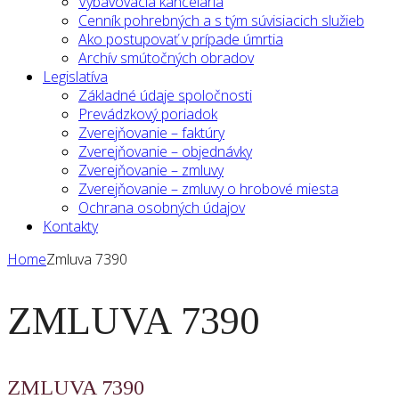
Vybavovacia kancelária
Cenník pohrebných a s tým súvisiacich služieb
Ako postupovať v prípade úmrtia
Archív smútočných obradov
Legislatíva
Základné údaje spoločnosti
Prevádzkový poriadok
Zverejňovanie – faktúry
Zverejňovanie – objednávky
Zverejňovanie – zmluvy
Zverejňovanie – zmluvy o hrobové miesta
Ochrana osobných údajov
Kontakty
Home
Zmluva 7390
ZMLUVA 7390
ZMLUVA 7390