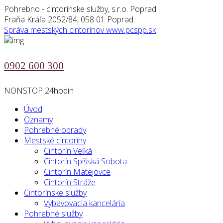
Pohrebno - cintorínske služby, s.r.o. Poprad
Fraňa Kráľa 2052/84, 058 01 Poprad
Správa mestských cintorínov
www.pcspp.sk
0902 600 300
NONSTOP 24hodín
Úvod
Oznamy
Pohrebné obrady
Mestské cintoríny
Cintorín Veľká
Cintorín Spišská Sobota
Cintorín Matejovce
Cintorín Stráže
Cintorínske služby
Vybavovacia kancelária
Pohrebné služby