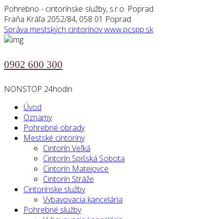
Pohrebno - cintorínske služby, s.r.o. Poprad
Fraňa Kráľa 2052/84, 058 01 Poprad
Správa mestských cintorínov
www.pcspp.sk
0902 600 300
NONSTOP 24hodín
Úvod
Oznamy
Pohrebné obrady
Mestské cintoríny
Cintorín Veľká
Cintorín Spišská Sobota
Cintorín Matejovce
Cintorín Stráže
Cintorínske služby
Vybavovacia kancelária
Pohrebné služby