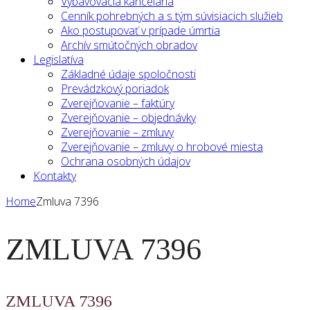
Vybavovacia kancelária
Cenník pohrebných a s tým súvisiacich služieb
Ako postupovať v prípade úmrtia
Archív smútočných obradov
Legislatíva
Základné údaje spoločnosti
Prevádzkový poriadok
Zverejňovanie – faktúry
Zverejňovanie – objednávky
Zverejňovanie – zmluvy
Zverejňovanie – zmluvy o hrobové miesta
Ochrana osobných údajov
Kontakty
Home
Zmluva 7396
ZMLUVA 7396
ZMLUVA 7396